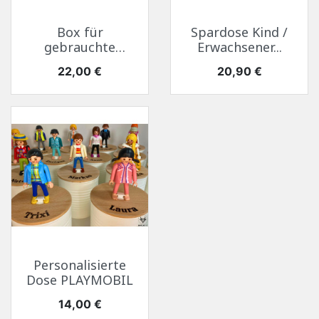
Box für
Spardose Kind /
gebrauchte
Erwachsener...
Batterien
Preis
Preis
22,00 €
20,90 €
Personalisierte
Dose PLAYMOBIL
Preis
14,00 €