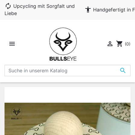
autorenew
Upcycling mit Sorgfalt und
accessibility
Handgefertigt in F
Liebe


shopping_cart
(0)
