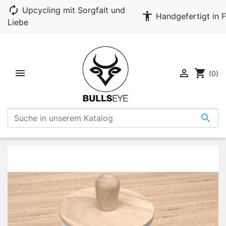
autorenew
Upcycling mit Sorgfalt und
accessibility
Handgefertigt in F
Liebe


shopping_cart
(0)
