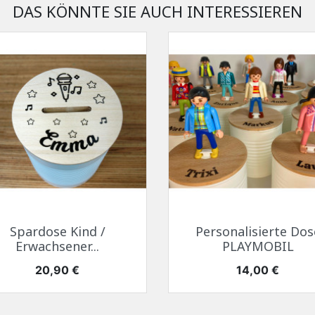
DAS KÖNNTE SIE AUCH INTERESSIEREN
Schnellansicht
Schnellansicht


Spardose Kind /
Personalisierte Dos
Erwachsener...
PLAYMOBIL
Preis
Preis
20,90 €
14,00 €