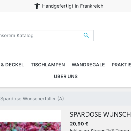
accessibility
Handgefertigt in Frankreich

 & DECKEL
TISCHLAMPEN
WANDREGALE
PRAKTI
ÜBER UNS
, ERWACHSENER, FAMILIE
Spardose Wünscherfüller (A)
SPARDOSE WÜNSCHE
20,90 €
Inklusive Steuer
2-3 Tagen