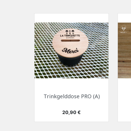
Schnellansicht

Trinkgelddose PRO (A)
Preis
20,90 €