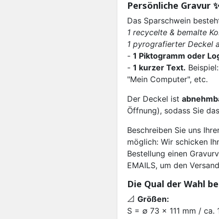
Persönliche Gravur ✨
Das Sparschwein besteht
1 recycelte & bemalte K
1 pyrografierter Deckel 
-
1 Piktogramm oder Log
-
1 kurzer Text.
Beispiel:
"Mein Computer", etc.
Der Deckel ist
abnehmb
Öffnung), sodass Sie das
Beschreiben Sie uns Ihr
möglich: Wir schicken Ih
Bestellung einen Gravu
EMAILS, um den Versand 
Die Qual der Wahl b
📐
Größen:
S = ∅ 73 x 111 mm / ca. 