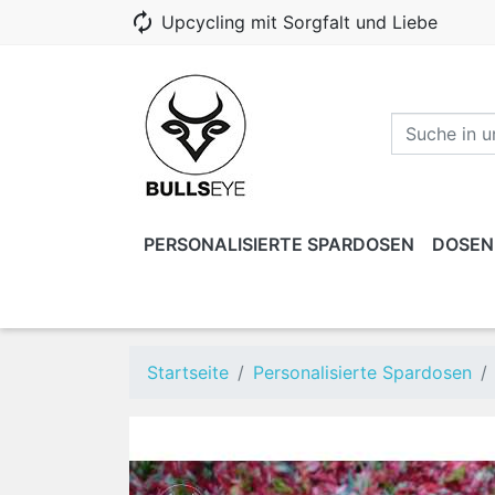
autorenew
Upcycling mit Sorgfalt und Liebe
PERSONALISIERTE SPARDOSEN
DOSEN
EINZELHÄNDLER ODER VEREINE
DOSEN
REGALSTÜTZEN
MODULARES REGAL
DECKEL
KIND
Dosen ohne Gravur
Startseite
Personalisierte Spardosen
Gravierte Dosen