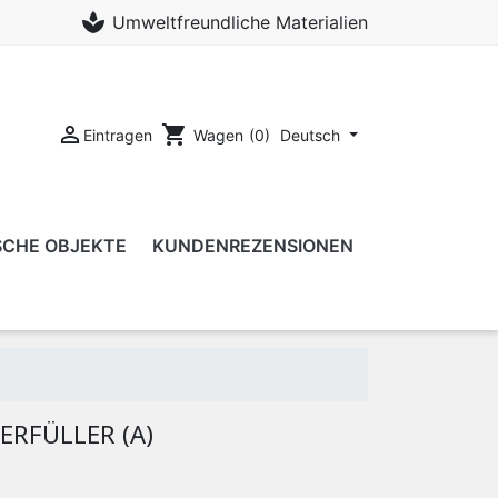
spa
Umweltfreundliche Materialien

shopping_cart
Eintragen
Deutsch
Wagen
(0)
SCHE OBJEKTE
KUNDENREZENSIONEN
RFÜLLER (A)