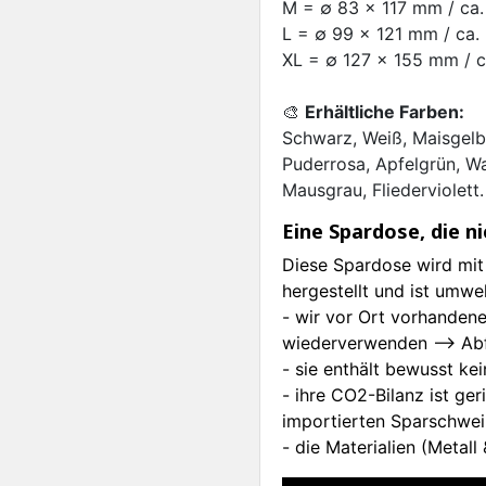
M = ∅ 83 x 117 mm / ca. 
L = ∅ 99 x 121 mm / ca. 
XL = ∅ 127 x 155 mm / ca
🎨
Erhältliche Farben:
Schwarz, Weiß, Maisgelb
Puderrosa, Apfelgrün, Wa
Mausgrau, Fliederviolett.
Eine Spardose, die ni
Diese Spardose wird mit 
hergestellt und ist umwel
- wir vor Ort vorhanden
wiederverwenden --> Abf
- sie enthält bewusst kein
- ihre CO2-Bilanz ist ge
importierten Sparschwei
- die Materialien (Metall