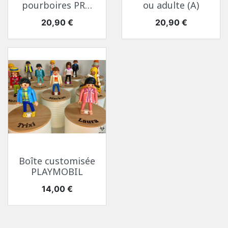
pourboires PRO
ou adulte (A)
(A)
Prix
Prix
20,90 €
20,90 €
Boîte customisée
PLAYMOBIL
Prix
14,00 €