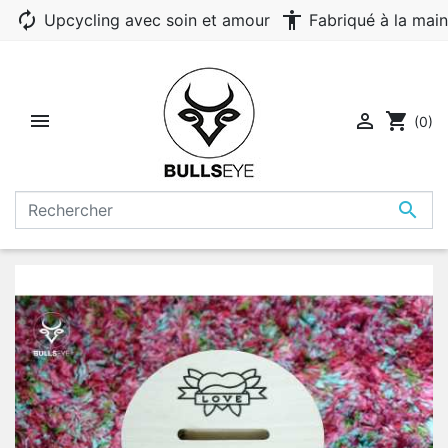
autorenew
accessibility
Upcycling avec soin et amour
Fabriqué à la main


shopping_cart
(0)
