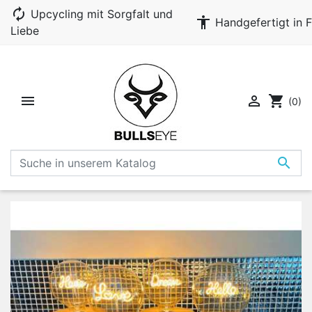
autorenew
Upcycling mit Sorgfalt und
accessibility
Handgefertigt in F
Liebe


shopping_cart
(0)
