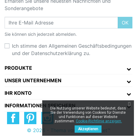
Erhalten Sie unsere neuesten Nachrichten und
Sonderangebote
OK
Sie können sich jederzeit abmelden.
Ich stimme den Allgemeinen Geschäftsbedingungen
und der Datenschutzerklärung zu.
PRODUKTE
UNSER UNTERNEHMEN
IHR KONTO
INFORMATIONEN SPEICHERN
Die Nutzung unserer Website bedeutet, dass
Sie der Verwendung von Cookies für Dienste
und Funktionen auf dieser Website
zustimmen.
Cookie-Richtlinie anzeigen.
Akzeptieren
© 2026 - Thema von Prestarocket™