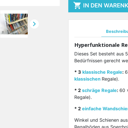

IN DEN WAREN

Beschreib
Hyperfunktionale Re
Dieses Set besteht aus 5
Bedürfnissen gerecht we
* 3
klassische Regale
:
6
klassischen
Regale).
* 2
schräge Regale
:
60 
Regale).
* 2
einfache Wandschi
Winkel und Schienen aus
Regalböden aus Sperrhol