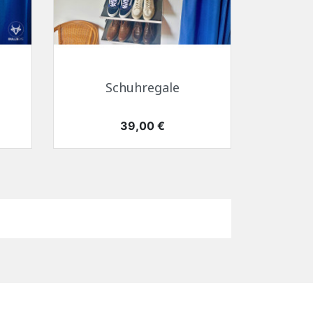
Schnellansicht

Schuhregale
Preis
39,00 €