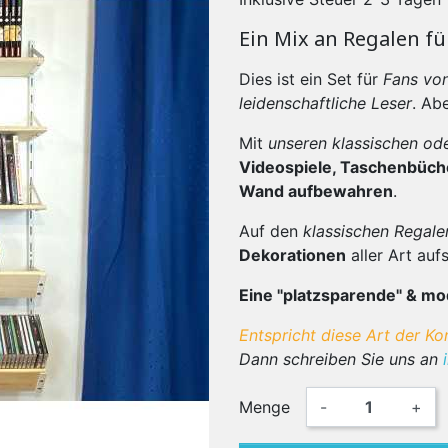
Ein Mix an Regalen fü
Dies ist ein Set für
Fans von
leidenschaftliche Leser
. Ab
Mit
unseren klassischen od
Videospiele, Taschenbüch
Wand aufbewahren
.
Auf den
klassischen Regale
Dekorationen
aller Art aufs
Eine "platzsparende" & m
Entspricht diese Art der Ko
Dann schreiben Sie uns an
Menge
-
+