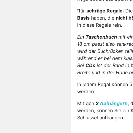
❗für
schräge Regale
: Di
Basis
haben, die
nicht h
in diese Regale rein.
Ein
Taschenbuch
mit ei
18 cm passt also senkrec
wird der Buchrücken teil
während er bei dem klass
Bei
CDs
ist der Rand in 
Breite und in der Höhe n
In jedem Regal können 
werden.
Mit den
2
Aufhängern
, 
werden, können Sie ein 
Schlüssel aufhängen.....