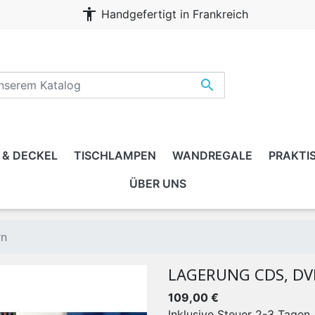
accessibility
Handgefertigt in Frankreich

 & DECKEL
TISCHLAMPEN
WANDREGALE
PRAKTI
ÜBER UNS
, ERWACHSENER, FAMILIE
rn
LAGERUNG CDS, DV
109,00 €
Inklusive Steuer
2-3 Tagen