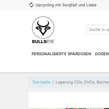
autorenew
Upcycling mit Sorgfalt und Liebe
PERSONALISIERTE SPARDOSEN
DOSEN
EINZELHÄNDLER ODER VEREINE
DOSEN
REGALSTÜTZEN
MODULARES REGAL
DECKEL
KIND
Dosen ohne Gravur
Startseite
Lagerung CDs, DVDs, Büche
Gravierte Dosen