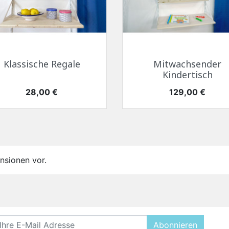
Schnellansicht
Schnellansicht


Klassische Regale
Mitwachsender
Kindertisch
Preis
Preis
28,00 €
129,00 €
nsionen vor.
Abonnieren