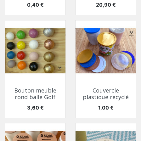
(A)
Prix
Prix
0,40 €
20,90 €
Bouton meuble
Couvercle
rond balle Golf
plastique recyclé
Prix
Prix
3,60 €
1,00 €