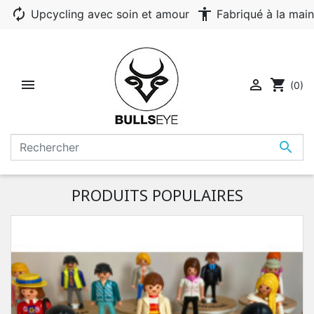
autorenew
accessibility
Upcycling avec soin et amour
Fabriqué à la main


shopping_cart
(0)

PRODUITS POPULAIRES