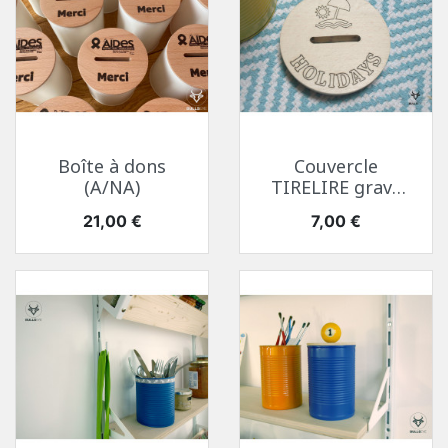
Boîte à dons
Couvercle
(A/NA)
TIRELIRE gravé
ou...
Prix
Prix
21,00 €
7,00 €