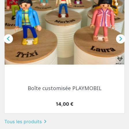


Boîte customisée PLAYMOBIL
Prix
14,00 €

Tous les produits