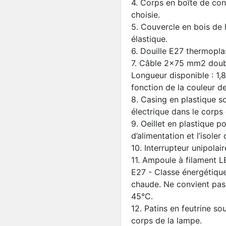
4. Corps en boîte de con
choisie.
5. Couvercle en bois de 
élastique.
6. Douille E27 thermopla
7. Câble 2x75 mm2 double
Longueur disponible : 1,
fonction de la couleur de
8. Casing en plastique s
électrique dans le corps
9. Oeillet en plastique p
d’alimentation et l’isoler
10. Interrupteur unipolai
11. Ampoule à filament L
E27 - Classe énergétique
chaude. Ne convient pas 
45°C.
12. Patins en feutrine so
corps de la lampe.