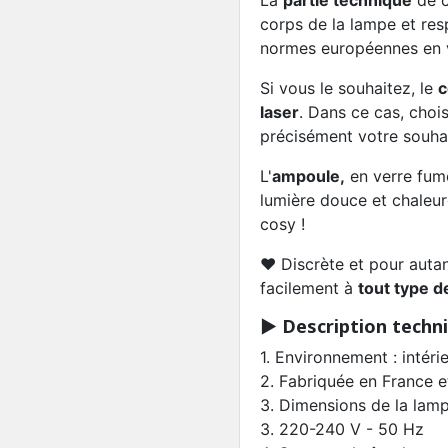
La
partie technique
de c
corps de la lampe et res
normes européennes en v
Si vous le souhaitez, le
c
laser
. Dans ce cas, choi
précisément votre souhai
L'
ampoule,
en verre fumé
lumière douce et chaleur
cosy !
♥︎ Discrète et pour autan
facilement à
tout type d
▶︎ Description techni
1. Environnement : intér
2. Fabriquée en France et
3. Dimensions de la lamp
3. 220-240 V - 50 Hz