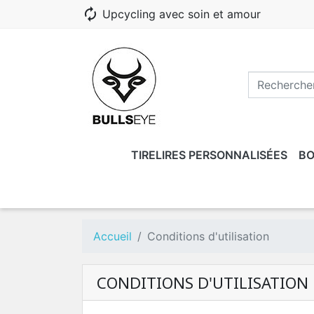
autorenew
Upcycling avec soin et amour
TIRELIRES PERSONNALISÉES
BO
COMMERÇANTS OU ASSOCIATIONS
BOÎTES
SUPPORTS D'ÉTAGÈRE
COUVERCLES
ETAGÈRES MO
E
Boîtes sans gravure
Accueil
Conditions d'utilisation
Boîtes gravées
CONDITIONS D'UTILISATION