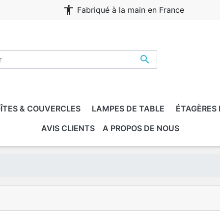
accessibility
Fabriqué à la main en France

ÎTES & COUVERCLES
LAMPES DE TABLE
ÉTAGÈRES
AVIS CLIENTS
A PROPOS DE NOUS
DULABLES
NFANT, ADULTE, FAMILLE